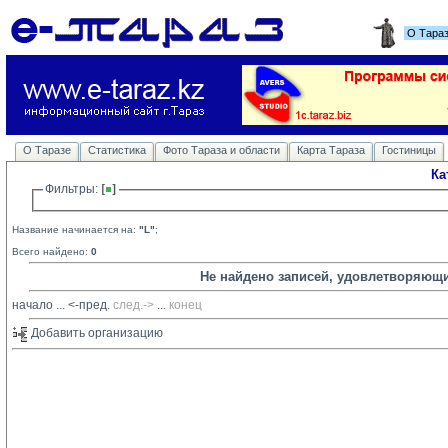
О Тара
О Таразе
Статистика
Фото Тараза и области
Карта Тараза
Гостиницы
Ка
Фильтры: 
Название начинается на:
"L"
;
Всего найдено:
0
Не найдено записей, удовлетворяющ
начало
... 
<-пред.
след.->
... 
конец
Добавить организацию 