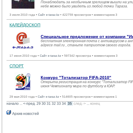
Понаблюдать за необычным зрелищем вышли на ули
небе можно было увидеть из любой точки Тараза.
3 июля 2010 года •
Сайт e-taraz.kz
• 422759 просмотров • комментариев 3
КАЛЕЙДОСКОП
Специальное предложение от компании "
бесплатная электронная почта с антивирусом и ант
адресе mail.ru , станьте патриотом своего города.
17 июня 2010 года •
Сайт e-taraz.kz
• 597342 просмотра • комментариев 3
СПОРТ
Конкурс "Тотализатор FIFA-2010"
Открыта регистрация на конкурс "Тотализатор FI
июня Чемпионату мира по футболу в ЮАР.
29 мая 2010 года •
Сайт e-taraz.kz
• 514605 просмотров • комментариев 1
начало
... 
<-пред.
29
30
31
32
33
34
35
след.->
... 
конец
Архив новостей