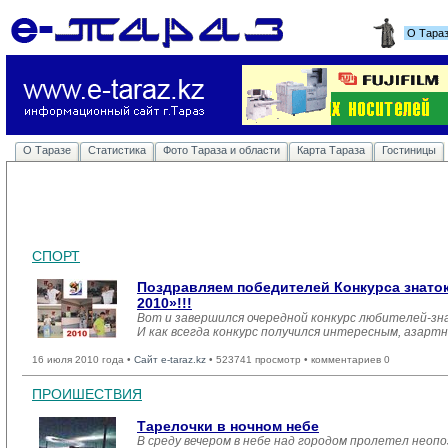
О Тара
О Таразе
Статистика
Фото Тараза и области
Карта Тараза
Гостиницы
СПОРТ
Поздравляем победителей Конкурса знаток
2010»!!!
Вот и завершился очередной конкурс любителей-з
И как всегда конкурс получился интересным, азартн
16 июля 2010 года •
Сайт e-taraz.kz
• 523741 просмотр • комментариев 0
ПРОИШЕСТВИЯ
Тарелочки в ночном небе
В среду вечером в небе над городом пролетел неоп