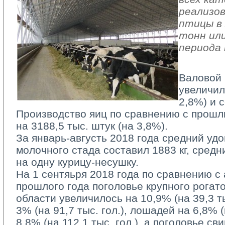
реализов
птицы в 
тонн или
периода 
Валовой 
увеличил
2,8%) и с
Производство яиц по сравнению с прошл
на 3188,5 тыс. штук (на 3,8%).
За январь-августь 2018 года средний удо
молочного стада составил 1883 кг, средн
на одну курицу-несушку.
На 1 сентяьря 2018 года по сравнению с
прошлого года поголовье крупного рогато
области увеличилось на 10,9% (на 39,3 тыс
3% (на 91,7 тыс. гол.), лошадей на 6,8% (н
8,8% (на 112,1 тыс. гол.), а поголовье с