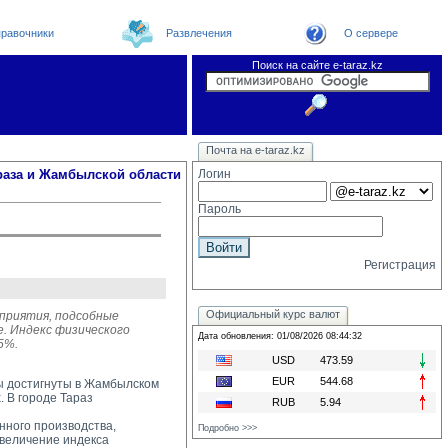
равочники
Развлечения
О сервере
Поиск на сайте e-taraz.kz
Новости
Новости e-taraz
Телефоный справочник
Видеоконференция
Почта на e-taraz.kz
Погода в Таразе
Замечания и предложения
Чат
Организации
Форум
Курсы валют
Web
раза и Жамбылской области
Логин
Пароль
Регистрация
Официальный курс валют
дприятия, подсобные
е. Индекс физического
Дата обновления: 01/08/2026 08:44:32
5%.
USD
473.59
EUR
544.68
ты достигнуты в Жамбылском
. В городе Тараз
RUB
5.94
ого производства, 
Подробно >>>
Увеличение индекса