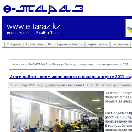
О Таразе
Статистика
Фото Тараза и области
Карта Тараза
Гостиницы
Новости
-> 
ЭКОНОМИКА
-> 
Итоги работы промышленности в январе-августе 2011 
Итоги работы промышленности в январе-августе 2011 го
19 сентября 2011 года •
Департамент статистики ЖО
• 161955 просмотров • комме
За январь-авг
производства и
объема за янва
Рост объемов п
(рост на 43,0%)
произведено пр
В горнодобываю
произведено пр