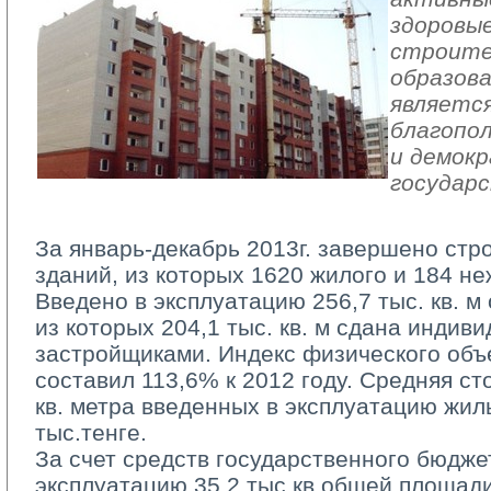
здоровы
строите
образова
является
благопол
и демок
государ
За январь-декабрь 2013г. завершено стр
зданий, из которых 1620 жилого и 184 н
Введено в эксплуатацию 256,7 тыс. кв. 
из которых 204,1 тыс. кв. м сдана индив
застройщиками. Индекс физического объ
составил 113,6% к 2012 году. Средняя ст
кв. метра введенных в эксплуатацию жил
тыс.тенге.
За счет средств государственного бюджет
эксплуатацию 35,2 тыс.кв общей площади