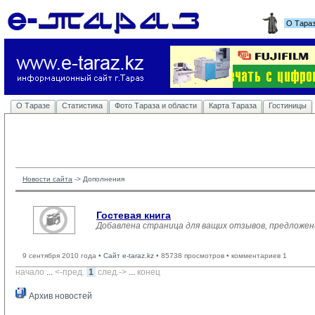
О Тара
О Таразе
Статистика
Фото Тараза и области
Карта Тараза
Гостиницы
Новости сайта
-> 
Дополнения
Гостевая книга
Добавлена страница для ващих отзывов, предложен
9 сентября 2010 года •
Сайт e-taraz.kz
• 85738 просмотров • комментариев 1
начало
... 
<-пред.
1
след.->
... 
конец
Архив новостей