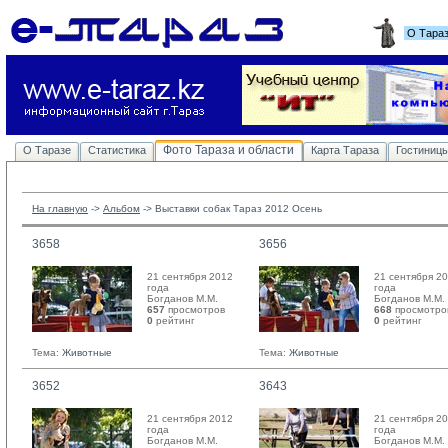
О Тара
Фото Тараза и области
О Таразе
Статистика
Карта Тараза
Гостиниц
На главную
-> 
Альбом
-> 
Выставки собак Тараз 2012 Осень
3658
3656
21 сентября 2012
21 сентября 2
года
года
Богданов М.М. 
Богданов М.М. 
657
просмотров
668
просмотро
0
рейтинг 
0
рейтинг 
Тема:
Животные
Тема:
Животные
3652
3643
21 сентября 2012
21 сентября 2
года
года
Богданов М.М. 
Богданов М.М. 