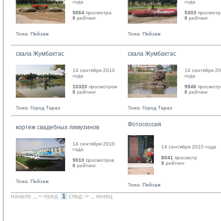
года
года
5064
просмотра
5303
просмотр
0
рейтинг 
0
рейтинг 
Тема:
Пейзаж
Тема:
Пейзаж
скала Жумбактас
скала Жумбактас
14 сентября 2010
14 сентября 2
года
года
10320
просмотров
9946
просмотр
0
рейтинг 
0
рейтинг 
Тема:
Город Тараз
Тема:
Город Тараз
Фотосессия
кортеж свадебных лимузинов
14 сентября 2010
14 сентября 2010 года
года
8041
просмотр
9010
просмотров
0
рейтинг 
0
рейтинг 
Тема:
Пейзаж
Тема:
Пейзаж
начало
... 
<-пред.
1
след.->
... 
конец