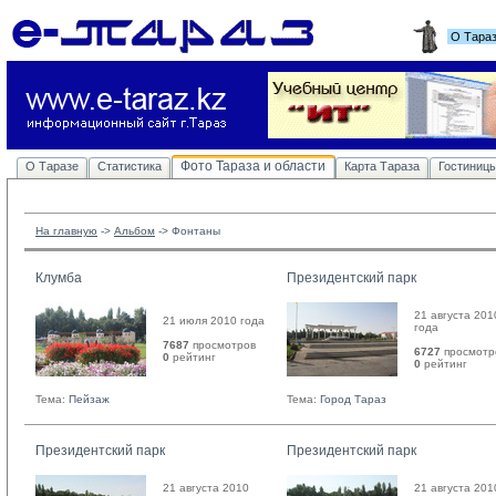
О Тара
Фото Тараза и области
О Таразе
Статистика
Карта Тараза
Гостиниц
На главную
-> 
Альбом
-> 
Фонтаны
Клумба
Президентский парк
21 августа 201
21 июля 2010 года
года
7687
просмотров
6727
просмотр
0
рейтинг 
0
рейтинг 
Тема:
Пейзаж
Тема:
Город Тараз
Президентский парк
Президентский парк
21 августа 2010
21 августа 201