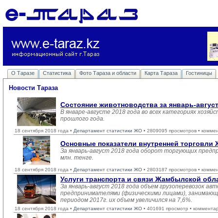
О Таразе
Статистика
Фото Тараза и области
Карта Тараза
Гостиницы
Новости Тараза
Состояние животноводства за январь-авгус
В январе-августе 2018 года во всех категориях хозяй
прошлого года.
18 сентября 2018 года •
Департамент статистики ЖО
• 2809095 просмотров • комме
Основные показатели внутренней торговли
За январь-август 2018 года оборот торгующих предп
млн. тенге.
18 сентября 2018 года •
Департамент статистики ЖО
• 2803187 просмотров • комме
Услуги транспорта и связи Жамбылской обл
За январь-август 2018 года объем грузоперевозок а
предпринимателями (физическими лицами), занимающи
периодом 2017г. их объем увеличился на 7,6%.
18 сентября 2018 года •
Департамент статистики ЖО
• 401691 просмотр • коммента