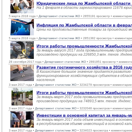
Юридические лица по Жамбылской области н
На 1 февраля в области зарегистрировано 11676 юри
5 марта 2018 года •
Департамент статистики ЖО
• 2855191 просмотр • комментарие
Инфляция по Жамбылской области в феврале
Цены на продовольственные товары за прошедший мес
5 марта 2018 года •
Департамент статистики ЖО
• 2851382 просмотра • комментари
Итоги работы промышленности Жамбылской о
За январь-август 2017 года промышленными предприя
произведено продукции на 226850,3 млн. тенге. Инде
28 сентября 2017 года •
Департамент статистики ЖО
• 2891951 просмотр • коммент
Развитие гостиничного хозяйства в 2016 год
В Казахстане большое значение придается развитию 
функционирование хозяйствующих субъектов в област
населения.
3 мая 2017 года •
Департамент статистики ЖО
• 3234279 просмотров • комментарие
Итоги работы промышленности Жамбылской 
За январь-март 2017 года промышленными предприяти
произведено продукции на 74893,5 млн. тенге. Индек
3 мая 2017 года •
Департамент статистики ЖО
• 3232048 просмотров • комментарие
Инвестиции в основной капитал за январь-м
За январь-март 2017 года объем инвестиций в основно
в республиканском объеме инвестиций в основной кап
3 мая 2017 года •
Департамент статистики ЖО
• 3234023 просмотра • комментариев