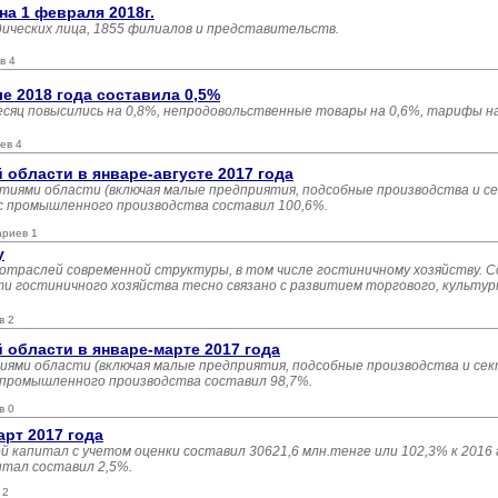
а 1 февраля 2018г.
дических лица, 1855 филиалов и представительств.
в 4
 2018 года составила 0,5%
яц повысились на 0,8%, непродовольственные товары на 0,6%, тарифы на
ев 4
бласти в январе-августе 2017 года
тиями области (включая малые предприятия, подсобные производства и с
кс промышленного производства составил 100,6%.
ариев 1
у
отраслей современной структуры, в том числе гостиничному хозяйству. С
и гостиничного хозяйства тесно связано с развитием торгового, культур
в 2
области в январе-марте 2017 года
ями области (включая малые предприятия, подсобные производства и сек
с промышленного производства составил 98,7%.
в 0
арт 2017 года
й капитал с учетом оценки составил 30621,6 млн.тенге или 102,3% к 2016 
итал составил 2,5%.
 2