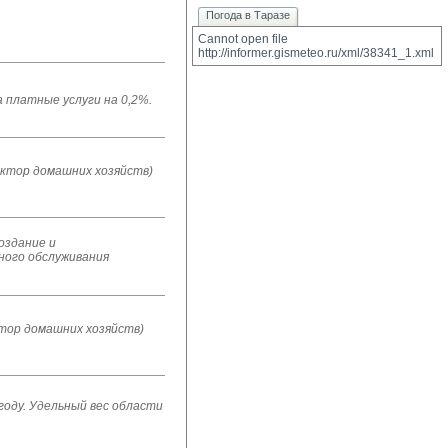
Погода в Таразе
Cannot open file 
http://informer.gismeteo.ru/xml/38341_1.xml
 платные услуги на 0,2%.
ектор домашних хозяйств)
оздание и
ного обслуживания
тор домашних хозяйств)
году. Удельный вес области