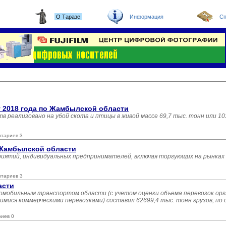
О Таразе
Информация
Сп
т 2018 года по Жамбылской области
ств реализовано на убой скота и птицы в живой массе 69,7 тыс. тонн или 1
нтариев 3
 Жамбылской области
риятий, индивидуальных предпринимателей, включая торгующих на рынках 
нтариев 3
асти
втомобильным транспортом области (с учетом оценки объема перевозок ор
мися коммерческими перевозками) составил 62699,4 тыс. тонн грузов, по 
риев 0