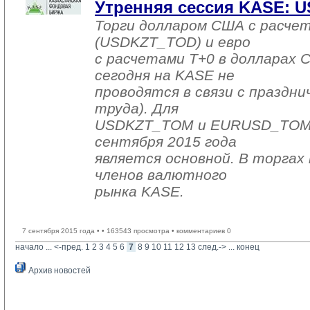
Утренняя сессия KASE: US
Торги долларом США с расчет
(USDKZT_TOD) и евро
с расчетами T+0 в долларах
сегодня на KASE не
проводятся в связи с праздни
труда). Для
USDKZT_TOM и EURUSD_TOM д
сентября 2015 года
является основной. В торгах 
членов валютного
рынка KASE.
7 сентября 2015 года •
• 163543 просмотра • комментариев 0
начало
... 
<-пред.
1
2
3
4
5
6
7
8
9
10
11
12
13
след.->
... 
конец
Архив новостей