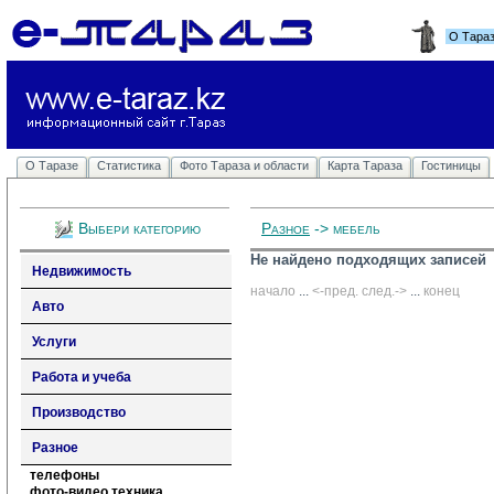
О Тара
О Таразе
Статистика
Фото Тараза и области
Карта Тараза
Гостиницы
Выбери категорию
Разное
-> мебель
Не найдено подходящих записей
Недвижимость
начало
... 
<-пред.
след.->
... 
конец
Авто
Услуги
Работа и учеба
Производство
Разное
телефоны
фото-видео техника