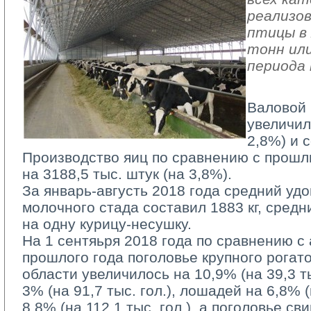
реализов
птицы в 
тонн или
периода 
Валовой 
увеличил
2,8%) и с
Производство яиц по сравнению с прошл
на 3188,5 тыс. штук (на 3,8%).
За январь-августь 2018 года средний удо
молочного стада составил 1883 кг, средн
на одну курицу-несушку.
На 1 сентяьря 2018 года по сравнению с
прошлого года поголовье крупного рогато
области увеличилось на 10,9% (на 39,3 тыс
3% (на 91,7 тыс. гол.), лошадей на 6,8% (н
8,8% (на 112,1 тыс. гол.), а поголовье с