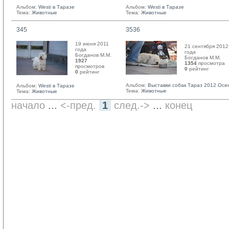
Альбом:
Westi в Таразе
Альбом:
Westi в Таразе
Тема:
Животные
Тема:
Животные
345
3536
19 июня 2011
21 сентября 2012
года
года
Богданов М.М. 
Богданов М.М. 
1927
1354
просмотра
просмотров
0
рейтинг 
0
рейтинг 
Альбом:
Выставки собак Тараз 2012 Осе
Альбом:
Westi в Таразе
Тема:
Животные
Тема:
Животные
начало
... 
<-пред.
1
след.->
... 
конец