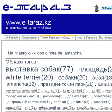
О Тара
Фото Тараза и области
О Таразе
Статистика
Карта Тараза
Гостиниц
На главную
-> 
don qihote de lamancha
Облако тэгов
выставка собак(77)
площадь(
,
white terrier(20)
собаки(20)
абая(13
,
,
lamancha(12)
,
,
президентский парк(11)
karmarn
,
,
,
,
коммунистическая(7)
аллея(7)
казыбек би(7)
парк(6)
хим
,
,
,
городской акимат(3)
рахимова(3)
драмтеатр(3)
советская(
,
,
,
центральный гастроном(1)
собаки(1)
акимат(1)
ущелье(1)
,
,
,
каньон(1)
гаи(1)
областной акимат(1)
жамбылская область