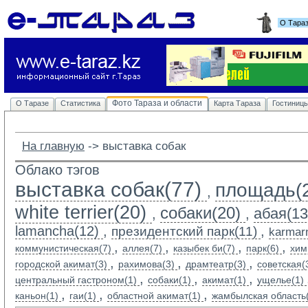
О Тара
Фото Тараза и области
О Таразе
Статистика
Карта Тараза
Гостиниц
На главную
-> 
выставка собак
Облако тэгов
выставка собак(77)
площадь(
,
white terrier(20)
собаки(20)
абая(13
,
,
lamancha(12)
,
,
президентский парк(11)
karmarn
,
,
,
,
коммунистическая(7)
аллея(7)
казыбек би(7)
парк(6)
хим
,
,
,
городской акимат(3)
рахимова(3)
драмтеатр(3)
советская(
,
,
,
центральный гастроном(1)
собаки(1)
акимат(1)
ущелье(1)
,
,
,
каньон(1)
гаи(1)
областной акимат(1)
жамбылская область