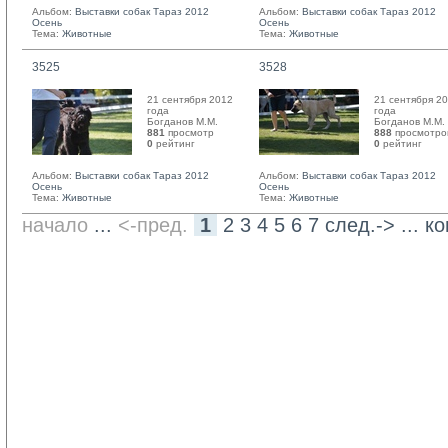
Альбом:
Выставки собак Тараз 2012
Альбом:
Выставки собак Тараз 2012
Осень
Осень
Тема:
Животные
Тема:
Животные
3525
3528
21 сентября 2012
21 сентября 2
года
года
Богданов М.М. 
Богданов М.М. 
881
просмотр
888
просмотро
0
рейтинг 
0
рейтинг 
Альбом:
Выставки собак Тараз 2012
Альбом:
Выставки собак Тараз 2012
Осень
Осень
Тема:
Животные
Тема:
Животные
начало
... 
<-пред.
1
2
3
4
5
6
7
след.->
... 
ко