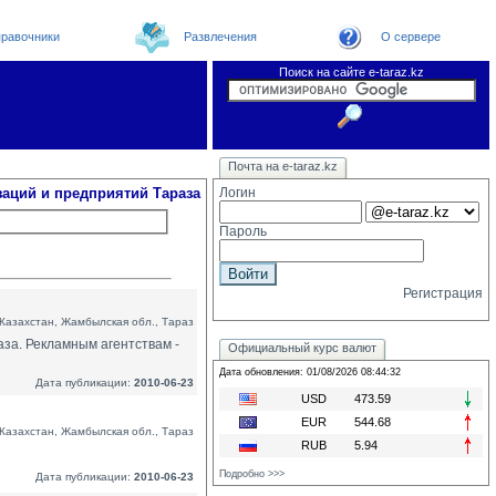
равочники
Развлечения
О сервере
Поиск на сайте e-taraz.kz
Организации
Новости
Телефоный справочник
Видеоконференция
Новости e-taraz
Почта на e-taraz.kz
Погода в Таразе
Замечания и предложения
Чат
Форум
Курсы валют
We
заций и предприятий Тараза
Логин
Пароль
Регистрация
Казахстан, Жамбылская обл., Тараз
аза. Рекламным агентствам -
Официальный курс валют
Дата обновления: 01/08/2026 08:44:32
Дата публикации:
2010-06-23
USD
473.59
EUR
544.68
Казахстан, Жамбылская обл., Тараз
RUB
5.94
Подробно >>>
Дата публикации:
2010-06-23