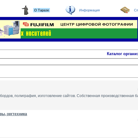
О Таразе
Информация
Сп
Каталог органи
бордов, полиграфия, изготовление сайтов. Собственная производственная б
ы, оргтехника