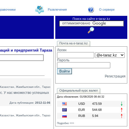
равочники
Развлечения
О сервере
Поиск на сайте e-taraz.kz
Организации
Новости
Телефоный справочник
Видеоконференция
Новости e-taraz
Почта на e-taraz.kz
Погода в Таразе
Замечания и предложения
Чат
Форум
Курсы валют
We
заций и предприятий Тараза
Логин
Пароль
Регистрация
Казахстан, Жамбылская обл., Тараз
Официальный курс валют
с. У нас множество успешных
Дата обновления: 01/08/2026 08:44:32
Дата публикации:
2012-11-06
USD
473.59
EUR
544.68
Казахстан, Жамбылская обл., Тараз
RUB
5.94
Подробно >>>