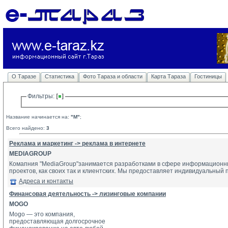
О Таразе
Статистика
Фото Тараза и области
Карта Тараза
Гостиницы
Фильтры: 
Название начинается на:
"M"
;
Всего найдено:
3
Реклама и маркетинг -> реклама в интернете
MEDIAGROUP
Комапния "MediaGroup"занимается разработками в сфере информационных 
проектов, как своих так и клиентских. Мы предоставляет индивидуальный 
Адреса и контакты
Финансовая деятельность -> лизинговые компании
MOGO
Mogo — это компания,
предоставляющая долгосрочное 