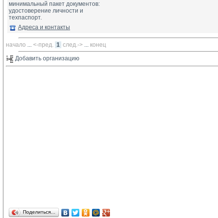
минимальный пакет документов:
удостоверение личности и
техпаспорт.
Адреса и контакты
начало
... 
<-пред.
1
след.->
... 
конец
Добавить организацию 
Поделиться…