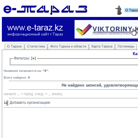
О Тара
О Таразе
Статистика
Фото Тараза и области
Карта Тараза
Гостиницы
Ка
Фильтры: 
Название начинается на:
"4"
;
Всего найдено:
0
Не найдено записей, удовлетворяющ
начало
... 
<-пред.
след.->
... 
конец
Добавить организацию 